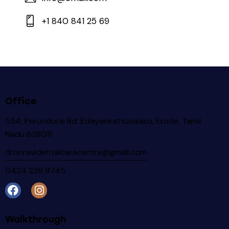
+1 840 841 25 69
Office
554, Perundurai Rd, Edayankattuvalasu, Erode, Tamil
Nadu 638011
dronravidentalcarecentre@gmail.com
0424 226 9745
Walkthrough